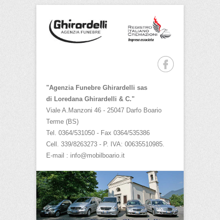
Agenzia Funebre
Ghirardelli
"Agenzia Funebre Ghirardelli sas
di Loredana Ghirardelli & C."
Viale A.Manzoni 46 - 25047 Darfo Boario
Terme (BS)
Tel. 0364/531050 - Fax 0364/535386
Cell. 339/8263273 - P. IVA: 00635510985.
E-mail :
info@mobilboario.it
Menu principale
Salta al contenuto